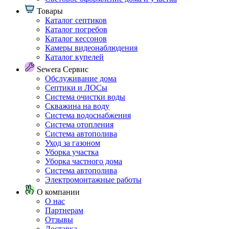
Товары
Каталог септиков
Каталог погребов
Каталог кессонов
Камеры видеонаблюдения
Каталог купелей
Sewera Сервис
Обслуживание дома
Септики и ЛОСы
Система очистки воды
Скважина на воду
Система водоснабжения
Система отопления
Система автополива
Уход за газоном
Уборка участка
Уборка частного дома
Система автополива
Электромонтажные работы
О компании
О нас
Партнерам
Отзывы
Доставка