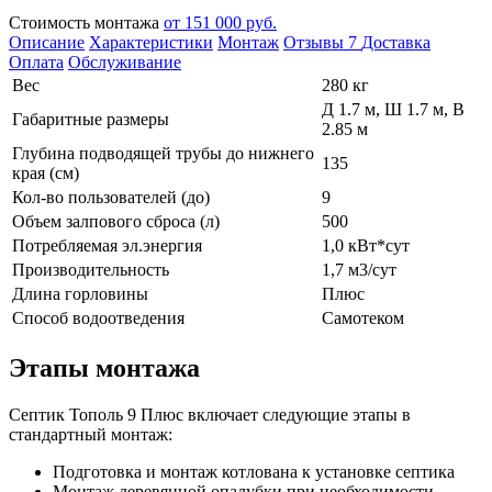
Стоимость монтажа
от 151 000 руб.
Описание
Характеристики
Монтаж
Отзывы
7
Доставка
Оплата
Обслуживание
Вес
280 кг
Д 1.7 м, Ш 1.7 м, В
Габаритные размеры
2.85 м
Глубина подводящей трубы до нижнего
135
края (см)
Кол-во пользователей (до)
9
Объем залпового сброса (л)
500
Потребляемая эл.энергия
1,0 кВт*сут
Производительность
1,7 м3/сут
Длина горловины
Плюс
Способ водоотведения
Самотеком
Этапы монтажа
Септик Тополь 9 Плюс включает следующие этапы в
стандартный монтаж:
Подготовка и монтаж котлована к установке септика
Монтаж деревянной опалубки при необходимости