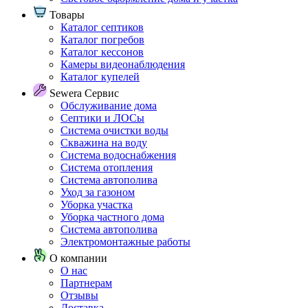
Товары
Каталог септиков
Каталог погребов
Каталог кессонов
Камеры видеонаблюдения
Каталог купелей
Sewera Сервис
Обслуживание дома
Септики и ЛОСы
Система очистки воды
Скважина на воду
Система водоснабжения
Система отопления
Система автополива
Уход за газоном
Уборка участка
Уборка частного дома
Система автополива
Электромонтажные работы
О компании
О нас
Партнерам
Отзывы
Доставка