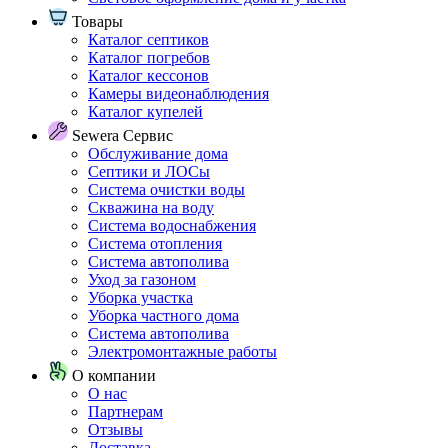
Товары
Каталог септиков
Каталог погребов
Каталог кессонов
Камеры видеонаблюдения
Каталог купелей
Sewera Сервис
Обслуживание дома
Септики и ЛОСы
Система очистки воды
Скважина на воду
Система водоснабжения
Система отопления
Система автополива
Уход за газоном
Уборка участка
Уборка частного дома
Система автополива
Электромонтажные работы
О компании
О нас
Партнерам
Отзывы
Доставка