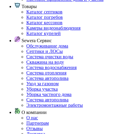
Товары
Каталог септиков
Каталог погребов
Каталог кессонов
Камеры видеонаблюдения
Каталог купелей
Sewera Сервис
Обслуживание дома
Септики и ЛОСы
Система очистки воды
Скважина на воду
Система водоснабжения
Система отопления
Система автополива
Уход за газоном
Уборка участка
Уборка частного дома
Система автополива
Электромонтажные работы
О компании
О нас
Партнерам
Отзывы
Доставка