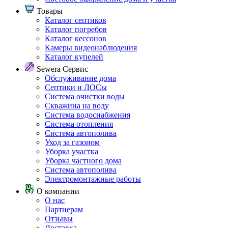
Товары
Каталог септиков
Каталог погребов
Каталог кессонов
Камеры видеонаблюдения
Каталог купелей
Sewera Сервис
Обслуживание дома
Септики и ЛОСы
Система очистки воды
Скважина на воду
Система водоснабжения
Система отопления
Система автополива
Уход за газоном
Уборка участка
Уборка частного дома
Система автополива
Электромонтажные работы
О компании
О нас
Партнерам
Отзывы
Доставка