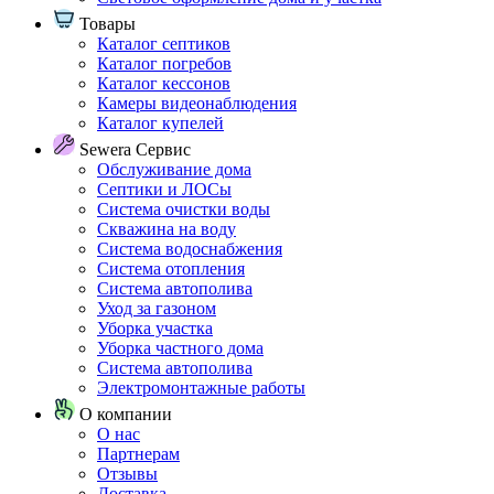
Товары
Каталог септиков
Каталог погребов
Каталог кессонов
Камеры видеонаблюдения
Каталог купелей
Sewera Сервис
Обслуживание дома
Септики и ЛОСы
Система очистки воды
Скважина на воду
Система водоснабжения
Система отопления
Система автополива
Уход за газоном
Уборка участка
Уборка частного дома
Система автополива
Электромонтажные работы
О компании
О нас
Партнерам
Отзывы
Доставка