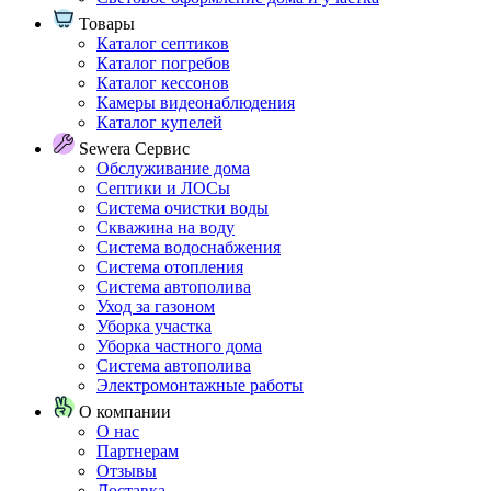
Товары
Каталог септиков
Каталог погребов
Каталог кессонов
Камеры видеонаблюдения
Каталог купелей
Sewera Сервис
Обслуживание дома
Септики и ЛОСы
Система очистки воды
Скважина на воду
Система водоснабжения
Система отопления
Система автополива
Уход за газоном
Уборка участка
Уборка частного дома
Система автополива
Электромонтажные работы
О компании
О нас
Партнерам
Отзывы
Доставка