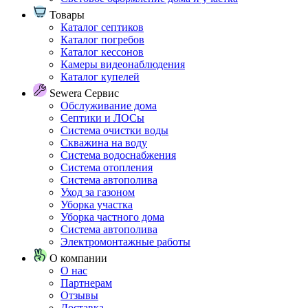
Товары
Каталог септиков
Каталог погребов
Каталог кессонов
Камеры видеонаблюдения
Каталог купелей
Sewera Сервис
Обслуживание дома
Септики и ЛОСы
Система очистки воды
Скважина на воду
Система водоснабжения
Система отопления
Система автополива
Уход за газоном
Уборка участка
Уборка частного дома
Система автополива
Электромонтажные работы
О компании
О нас
Партнерам
Отзывы
Доставка