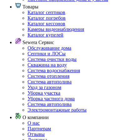
Товары
Каталог септиков
Каталог погребов
Каталог кессонов
Камеры видеонаблюдения
Каталог купелей
Sewera Сервис
Обслуживание дома
Септики и ЛОСы
Система очистки воды
Скважина на воду
Система водоснабжения
Система отопления
Система автополива
Уход за газоном
Уборка участка
Уборка частного дома
Система автополива
Электромонтажные работы
О компании
О нас
Партнерам
Отзывы
Доставка