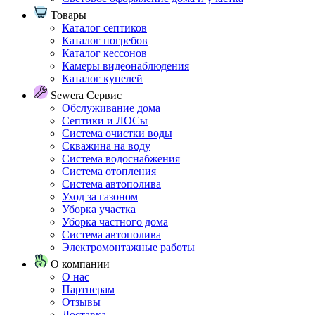
Товары
Каталог септиков
Каталог погребов
Каталог кессонов
Камеры видеонаблюдения
Каталог купелей
Sewera Сервис
Обслуживание дома
Септики и ЛОСы
Система очистки воды
Скважина на воду
Система водоснабжения
Система отопления
Система автополива
Уход за газоном
Уборка участка
Уборка частного дома
Система автополива
Электромонтажные работы
О компании
О нас
Партнерам
Отзывы
Доставка