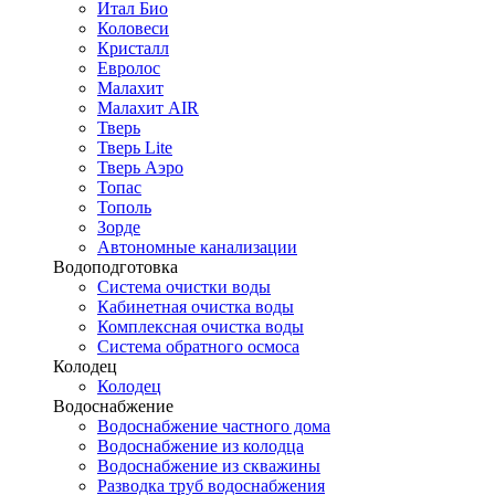
Итал Био
Коловеси
Кристалл
Евролос
Малахит
Малахит AIR
Тверь
Тверь Lite
Тверь Аэро
Топас
Тополь
Зорде
Автономные канализации
Водоподготовка
Система очистки воды
Кабинетная очистка воды
Комплексная очистка воды
Система обратного осмоса
Колодец
Колодец
Водоснабжение
Водоснабжение частного дома
Водоснабжение из колодца
Водоснабжение из скважины
Разводка труб водоснабжения