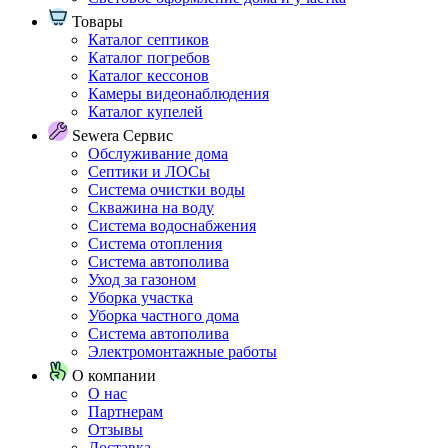
Товары
Каталог септиков
Каталог погребов
Каталог кессонов
Камеры видеонаблюдения
Каталог купелей
Sewera Сервис
Обслуживание дома
Септики и ЛОСы
Система очистки воды
Скважина на воду
Система водоснабжения
Система отопления
Система автополива
Уход за газоном
Уборка участка
Уборка частного дома
Система автополива
Электромонтажные работы
О компании
О нас
Партнерам
Отзывы
Доставка