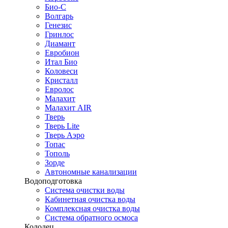
Био-С
Волгарь
Генезис
Гринлос
Диамант
Евробион
Итал Био
Коловеси
Кристалл
Евролос
Малахит
Малахит AIR
Тверь
Тверь Lite
Тверь Аэро
Топас
Тополь
Зорде
Автономные канализации
Водоподготовка
Система очистки воды
Кабинетная очистка воды
Комплексная очистка воды
Система обратного осмоса
Колодец