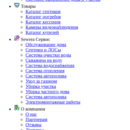
Товары
Каталог септиков
Каталог погребов
Каталог кессонов
Камеры видеонаблюдения
Каталог купелей
Sewera Сервис
Обслуживание дома
Септики и ЛОСы
Система очистки воды
Скважина на воду
Система водоснабжения
Система отопления
Система автополива
Уход за газоном
Уборка участка
Уборка частного дома
Система автополива
Электромонтажные работы
О компании
О нас
Партнерам
Отзывы
Доставка