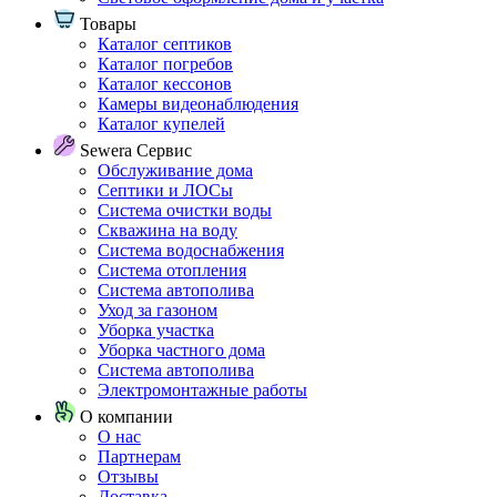
Товары
Каталог септиков
Каталог погребов
Каталог кессонов
Камеры видеонаблюдения
Каталог купелей
Sewera Сервис
Обслуживание дома
Септики и ЛОСы
Система очистки воды
Скважина на воду
Система водоснабжения
Система отопления
Система автополива
Уход за газоном
Уборка участка
Уборка частного дома
Система автополива
Электромонтажные работы
О компании
О нас
Партнерам
Отзывы
Доставка