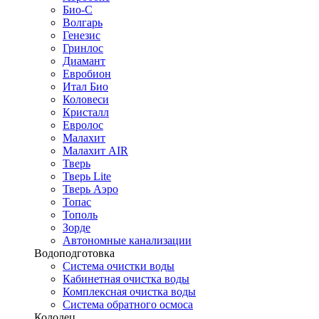
Био-С
Волгарь
Генезис
Гринлос
Диамант
Евробион
Итал Био
Коловеси
Кристалл
Евролос
Малахит
Малахит AIR
Тверь
Тверь Lite
Тверь Аэро
Топас
Тополь
Зорде
Автономные канализации
Водоподготовка
Система очистки воды
Кабинетная очистка воды
Комплексная очистка воды
Система обратного осмоса
Колодец