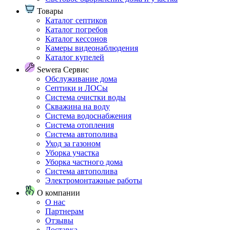
Товары
Каталог септиков
Каталог погребов
Каталог кессонов
Камеры видеонаблюдения
Каталог купелей
Sewera Сервис
Обслуживание дома
Септики и ЛОСы
Система очистки воды
Скважина на воду
Система водоснабжения
Система отопления
Система автополива
Уход за газоном
Уборка участка
Уборка частного дома
Система автополива
Электромонтажные работы
О компании
О нас
Партнерам
Отзывы
Доставка