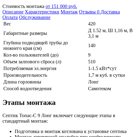
Стоимость монтажа
от 151 000 руб.
Описание
Характеристики
Монтаж
Отзывы
0
Доставка
Оплата
Обслуживание
Вес
420
Д 1.52 м, Ш 1,16 м, В
Габаритные размеры
3,1 м
Глубина подводящей трубы до
140
нижнего края (см)
Кол-во пользователей (до)
9
Объем залпового сброса (л)
510
Потребляемая эл.энергия
1-1.5 кВт*сут
Производительность
1,7 м куб. в сутки
Длина горловины
Лонг
Способ водоотведения
Самотеком
Этапы монтажа
Септик Топас-С 9 Лонг включает следующие этапы в
стандартный монтаж:
Подготовка и монтаж котлована к установке септика
Монтаж деревянной опалубки при необходимости