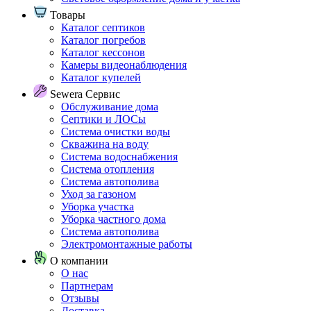
Товары
Каталог септиков
Каталог погребов
Каталог кессонов
Камеры видеонаблюдения
Каталог купелей
Sewera Сервис
Обслуживание дома
Септики и ЛОСы
Система очистки воды
Скважина на воду
Система водоснабжения
Система отопления
Система автополива
Уход за газоном
Уборка участка
Уборка частного дома
Система автополива
Электромонтажные работы
О компании
О нас
Партнерам
Отзывы
Доставка