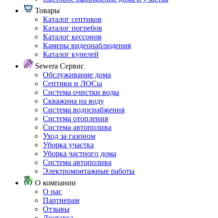
Товары
Каталог септиков
Каталог погребов
Каталог кессонов
Камеры видеонаблюдения
Каталог купелей
Sewera Сервис
Обслуживание дома
Септики и ЛОСы
Система очистки воды
Скважина на воду
Система водоснабжения
Система отопления
Система автополива
Уход за газоном
Уборка участка
Уборка частного дома
Система автополива
Электромонтажные работы
О компании
О нас
Партнерам
Отзывы
Доставка