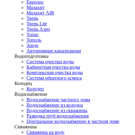
Евролос
Малахит
Малахит AIR
Тверь
Тверь Lite
Тверь Аэро
Топас
Тополь
Зорде
Автономные канализации
Водоподготовка
Система очистки воды
Кабинетная очистка воды
Комплексная очистка воды
Система обратного осмоса
Колодец
Колодец
Водоснабжение
Водоснабжение частного дома
Водоснабжение из колодца
Водоснабжение из скважины
Разводка труб водоснабжения
Центральное водоснабжение в частном доме
Скважины
Скважина на воду