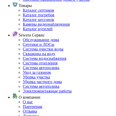
Товары
Каталог септиков
Каталог погребов
Каталог кессонов
Камеры видеонаблюдения
Каталог купелей
Sewera Сервис
Обслуживание дома
Септики и ЛОСы
Система очистки воды
Скважина на воду
Система водоснабжения
Система отопления
Система автополива
Уход за газоном
Уборка участка
Уборка частного дома
Система автополива
Электромонтажные работы
О компании
О нас
Партнерам
Отзывы
Доставка