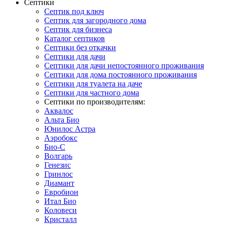
Септики
Септик под ключ
Септик для загородного дома
Септик для бизнеса
Каталог септиков
Септики без откачки
Септики для дачи
Септики для дачи непостоянного проживания
Септики для дома постоянного проживания
Септики для туалета на даче
Септики для частного дома
Септики по производителям:
Аквалос
Альта Био
Юнилос Астра
Аэробокс
Био-С
Волгарь
Генезис
Гринлос
Диамант
Евробион
Итал Био
Коловеси
Кристалл