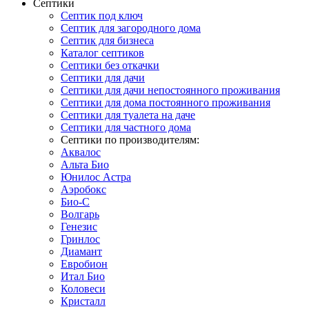
Септики
Септик под ключ
Септик для загородного дома
Септик для бизнеса
Каталог септиков
Септики без откачки
Септики для дачи
Септики для дачи непостоянного проживания
Септики для дома постоянного проживания
Септики для туалета на даче
Септики для частного дома
Септики по производителям:
Аквалос
Альта Био
Юнилос Астра
Аэробокс
Био-С
Волгарь
Генезис
Гринлос
Диамант
Евробион
Итал Био
Коловеси
Кристалл