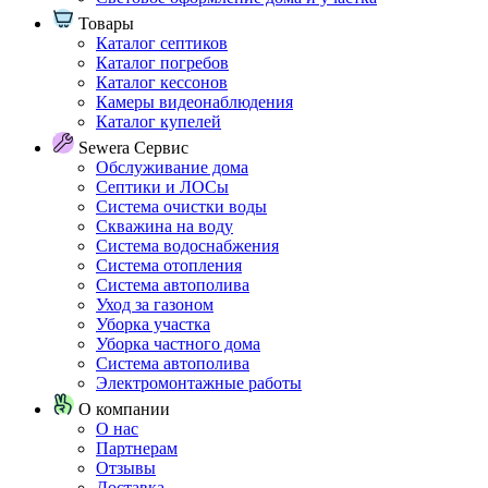
Товары
Каталог септиков
Каталог погребов
Каталог кессонов
Камеры видеонаблюдения
Каталог купелей
Sewera Сервис
Обслуживание дома
Септики и ЛОСы
Система очистки воды
Скважина на воду
Система водоснабжения
Система отопления
Система автополива
Уход за газоном
Уборка участка
Уборка частного дома
Система автополива
Электромонтажные работы
О компании
О нас
Партнерам
Отзывы
Доставка