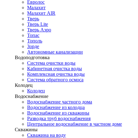
Евролос
Малахит
Малахит AIR
Тверь
Тверь Lite
Тверь Аэро
Топас
Тополь
Зорде
Автономные канализации
Водоподготовка
Система очистки воды
Кабинетная очистка воды
Комплексная очистка воды
Система обратного осмоса
Колодец
Колодец
Водоснабжение
Водоснабжение частного дома
Водоснабжение из колодца
Водоснабжение из скважины
Разводка труб водоснабжения
Центральное водоснабжение в частном доме
Скважины
Скважина на воду