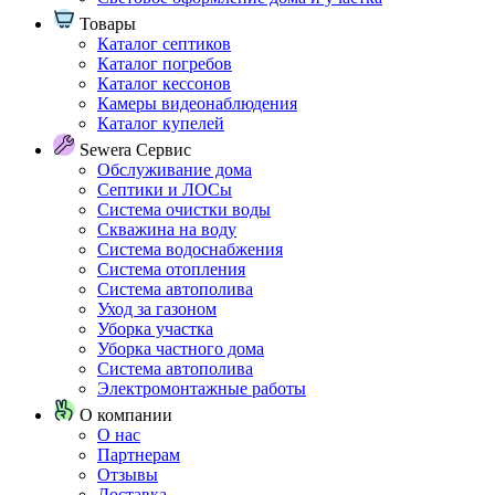
Товары
Каталог септиков
Каталог погребов
Каталог кессонов
Камеры видеонаблюдения
Каталог купелей
Sewera Сервис
Обслуживание дома
Септики и ЛОСы
Система очистки воды
Скважина на воду
Система водоснабжения
Система отопления
Система автополива
Уход за газоном
Уборка участка
Уборка частного дома
Система автополива
Электромонтажные работы
О компании
О нас
Партнерам
Отзывы
Доставка