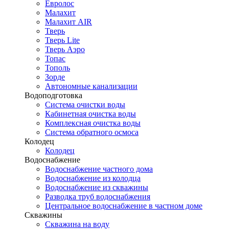
Евролос
Малахит
Малахит AIR
Тверь
Тверь Lite
Тверь Аэро
Топас
Тополь
Зорде
Автономные канализации
Водоподготовка
Система очистки воды
Кабинетная очистка воды
Комплексная очистка воды
Система обратного осмоса
Колодец
Колодец
Водоснабжение
Водоснабжение частного дома
Водоснабжение из колодца
Водоснабжение из скважины
Разводка труб водоснабжения
Центральное водоснабжение в частном доме
Скважины
Скважина на воду