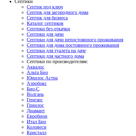
Септики
Септик под ключ
Септик для загородного дома
Септик для бизнеса
Каталог септиков
Септики без откачки
Септики для дачи
Септики для дачи непостоянного проживания
Септики для дома постоянного проживания
Септики для туалета на даче
Септики для частного дома
Септики по производителям:
Аквалос
Альта Био
Юнилос Астра
Аэробокс
Био-С
Волгарь
Генезис
Гринлос
Диамант
Евробион
Итал Био
Коловеси
Кристалл