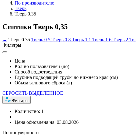
По производителю
Тверь
Тверь 0.35
Септики Тверь 0,35
←
Тверь 0.35
Тверь 0.5
Тверь 0.8
Тверь 1.1
Тверь 1.6
Тверь 2
Тв
Фильтры
Цена
Кол-во пользователей (до)
Способ водоотведения
Глубина подводящей трубы до нижнего края (см)
Объем залпового сброса (л)
СБРОСИТЬ ВЫДЕЛЕННОЕ
Фильтры
Количество:
1
|
Цена обновлена на:
03.08.2026
По популярности