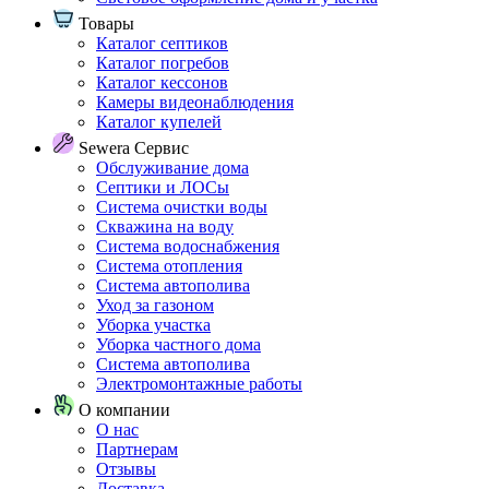
Товары
Каталог септиков
Каталог погребов
Каталог кессонов
Камеры видеонаблюдения
Каталог купелей
Sewera Сервис
Обслуживание дома
Септики и ЛОСы
Система очистки воды
Скважина на воду
Система водоснабжения
Система отопления
Система автополива
Уход за газоном
Уборка участка
Уборка частного дома
Система автополива
Электромонтажные работы
О компании
О нас
Партнерам
Отзывы
Доставка