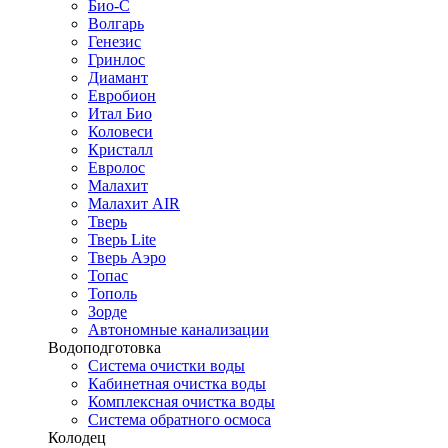
Био-С
Волгарь
Генезис
Гринлос
Диамант
Евробион
Итал Био
Коловеси
Кристалл
Евролос
Малахит
Малахит AIR
Тверь
Тверь Lite
Тверь Аэро
Топас
Тополь
Зорде
Автономные канализации
Водоподготовка
Система очистки воды
Кабинетная очистка воды
Комплексная очистка воды
Система обратного осмоса
Колодец