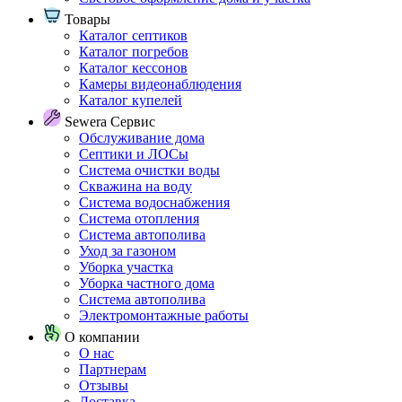
Товары
Каталог септиков
Каталог погребов
Каталог кессонов
Камеры видеонаблюдения
Каталог купелей
Sewera Сервис
Обслуживание дома
Септики и ЛОСы
Система очистки воды
Скважина на воду
Система водоснабжения
Система отопления
Система автополива
Уход за газоном
Уборка участка
Уборка частного дома
Система автополива
Электромонтажные работы
О компании
О нас
Партнерам
Отзывы
Доставка