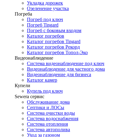
Укладка дорожек
Озеленение участка
Погреба
Погреб под ключ
Погреб Tingard
Погреб с боковым входом
Каталог погребов
Каталог погребов Tingard
Каталог погребов Рекорд
Каталог погребов Топол-Эко
Видеонаблюдение
Система видеонаблюдение под ключ
Видеонаблюдение для частного дома
Видеонаблюдение для бизнеса
Каталог камер
Купели
Купель под ключ
Sewera сервис
Обслуживание дома
Септики и ЛОСы
Система очистки воды
Система водоснабжения
Система отопления
Система автополива
Уход за газоном