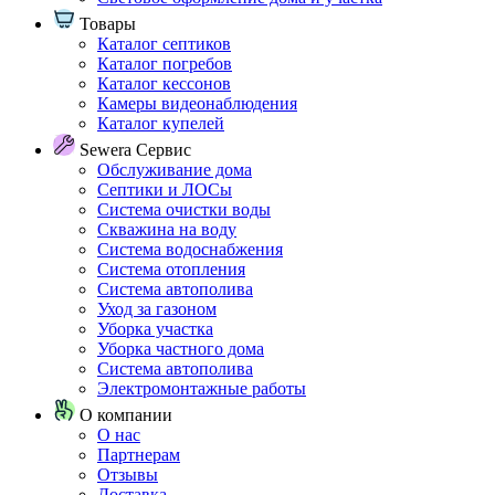
Товары
Каталог септиков
Каталог погребов
Каталог кессонов
Камеры видеонаблюдения
Каталог купелей
Sewera Сервис
Обслуживание дома
Септики и ЛОСы
Система очистки воды
Скважина на воду
Система водоснабжения
Система отопления
Система автополива
Уход за газоном
Уборка участка
Уборка частного дома
Система автополива
Электромонтажные работы
О компании
О нас
Партнерам
Отзывы
Доставка