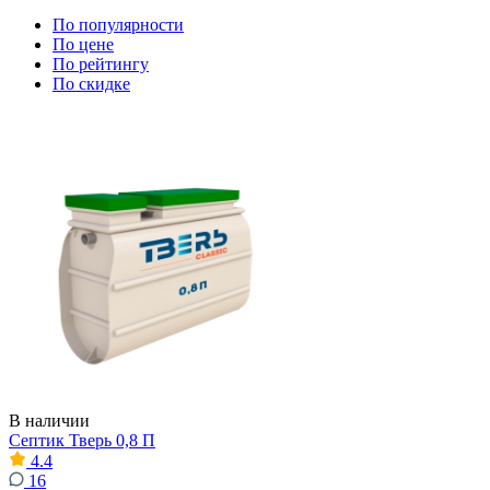
По популярности
По цене
По рейтингу
По скидке
В наличии
Септик Тверь 0,8 П
4.4
16