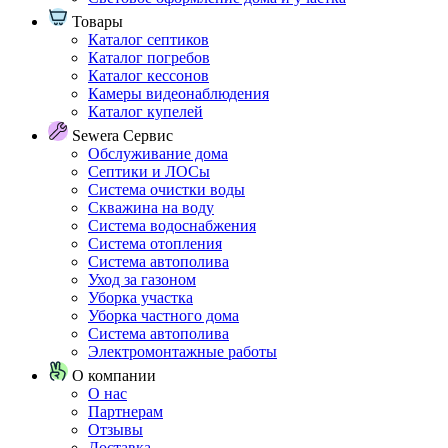
Товары
Каталог септиков
Каталог погребов
Каталог кессонов
Камеры видеонаблюдения
Каталог купелей
Sewera Сервис
Обслуживание дома
Септики и ЛОСы
Система очистки воды
Скважина на воду
Система водоснабжения
Система отопления
Система автополива
Уход за газоном
Уборка участка
Уборка частного дома
Система автополива
Электромонтажные работы
О компании
О нас
Партнерам
Отзывы
Доставка