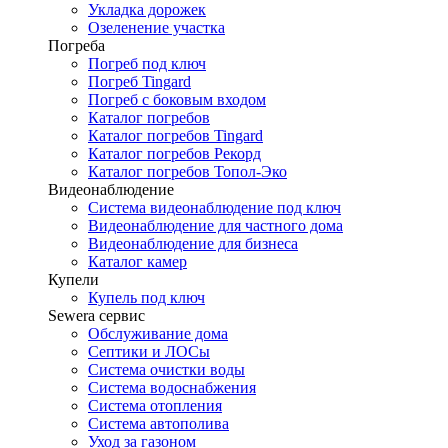
Укладка дорожек
Озеленение участка
Погреба
Погреб под ключ
Погреб Tingard
Погреб с боковым входом
Каталог погребов
Каталог погребов Tingard
Каталог погребов Рекорд
Каталог погребов Топол-Эко
Видеонаблюдение
Система видеонаблюдение под ключ
Видеонаблюдение для частного дома
Видеонаблюдение для бизнеса
Каталог камер
Купели
Купель под ключ
Sewera сервис
Обслуживание дома
Септики и ЛОСы
Система очистки воды
Система водоснабжения
Система отопления
Система автополива
Уход за газоном