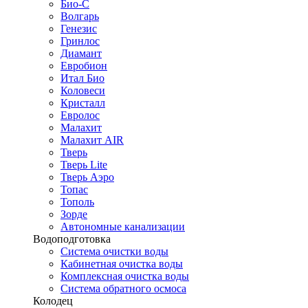
Био-С
Волгарь
Генезис
Гринлос
Диамант
Евробион
Итал Био
Коловеси
Кристалл
Евролос
Малахит
Малахит AIR
Тверь
Тверь Lite
Тверь Аэро
Топас
Тополь
Зорде
Автономные канализации
Водоподготовка
Система очистки воды
Кабинетная очистка воды
Комплексная очистка воды
Система обратного осмоса
Колодец