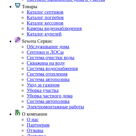
Товары
Каталог септиков
Каталог погребов
Каталог кессонов
Камеры видеонаблюдения
Каталог купелей
Sewera Сервис
Обслуживание дома
Септики и ЛОСы
Система очистки воды
Скважина на воду
Система водоснабжения
Система отопления
Система автополива
Уход за газоном
Уборка участка
Уборка частного дома
Система автополива
Электромонтажные работы
О компании
О нас
Партнерам
Отзывы
Доставка