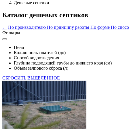
Дешевые септики
Каталог дешевых септиков
←
По производителю
По принципу работы
По форме
По спосо
Фильтры
Цена
Кол-во пользователей (до)
Способ водоотведения
Глубина подводящей трубы до нижнего края (см)
Объем залпового сброса (л)
СБРОСИТЬ ВЫДЕЛЕННОЕ