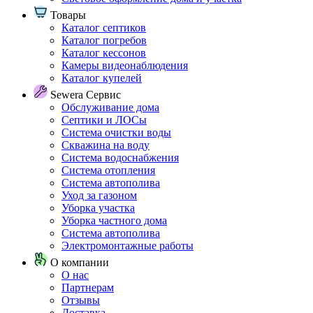
Товары
Каталог септиков
Каталог погребов
Каталог кессонов
Камеры видеонаблюдения
Каталог купелей
Sewera Сервис
Обслуживание дома
Септики и ЛОСы
Система очистки воды
Скважина на воду
Система водоснабжения
Система отопления
Система автополива
Уход за газоном
Уборка участка
Уборка частного дома
Система автополива
Электромонтажные работы
О компании
О нас
Партнерам
Отзывы
Доставка