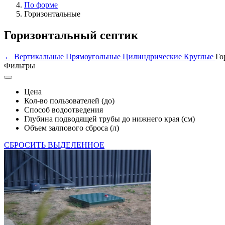
По форме
Горизонтальные
Горизонтальный септик
←
Вертикальные
Прямоугольные
Цилиндрические
Круглые
Го
Фильтры
Цена
Кол-во пользователей (до)
Способ водоотведения
Глубина подводящей трубы до нижнего края (см)
Объем залпового сброса (л)
СБРОСИТЬ ВЫДЕЛЕННОЕ